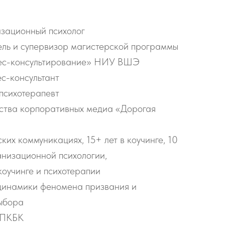
изационный психолог
ль и супервизор магистерской программы
нес-консультирование» НИУ ВШЭ
нес-консультант
психотерапевт
ства корпоративных медиа «Дорогая
ких коммуникациях, 15+ лет в коучинге, 10
анизационной психологии,
оучинге и психотерапии
динамики феномена призвания и
ыбора
АПКБК