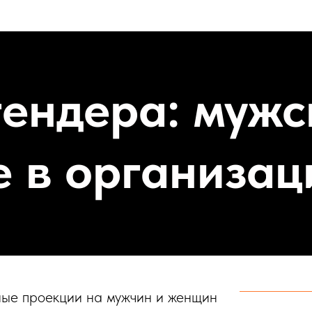
гендера: мужс
 в организац
ые проекции на мужчин и женщин