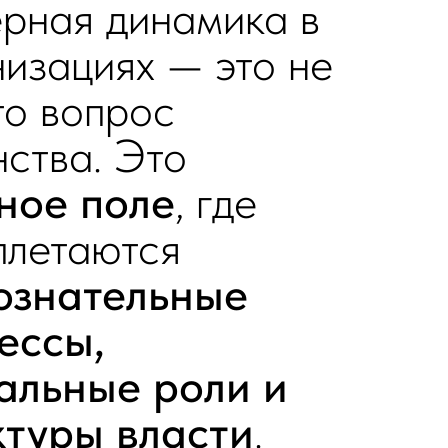
ерная динамика в
низациях — это не
то вопрос
ства. Это
ное поле
, где
плетаются
ознательные
ессы,
альные роли и
ктуры власти
.