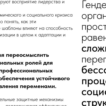
Генд
руют восприятие лидерства и
орга
омического и социального кризиса
о понять, как эти
прос
 шаблоны влияют на способность
равен
изации в целом к адаптации и
слож
я переосмыслить
пере
циальных ролей для
бесс
профессиональных
проц
обеспечения устойчивого
авления переменами.
соци
стру
тельные защитные механизмы
е — поддерживают эффективное