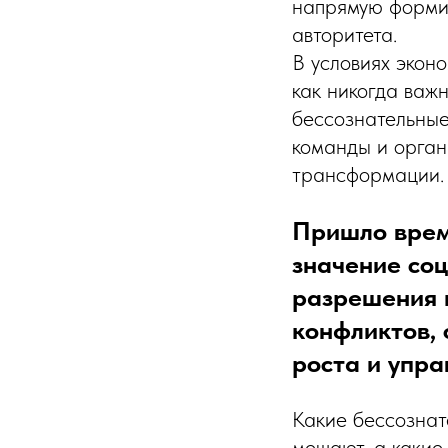
напрямую форми
авторитета.
В условиях экон
как никогда важн
бессознательные
команды и орган
трансформации.
Пришло врем
значение со
разрешения 
конфликтов, 
роста и упр
Какие бессозна
мешают, а каки