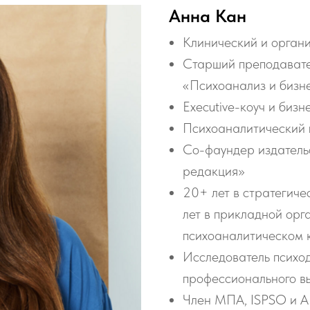
Анна Кан
Клинический и орган
Старший преподавате
«Психоанализ и биз
Executive-коуч и биз
Психоаналитический 
Cо-фаундер издатель
редакция»
20+ лет в стратегичес
лет в прикладной орг
психоаналитическом к
Исследователь психо
профессионального в
Член МПА, ISPSO и 