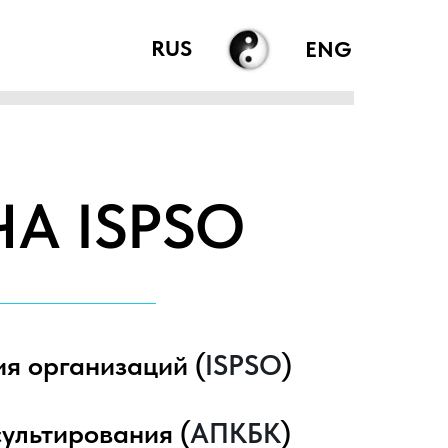
RUS
ENG
А ISPSO
я организаций (
ISPSO
)
ультирования (
АПКБК
)