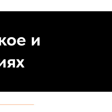
кое и
иях